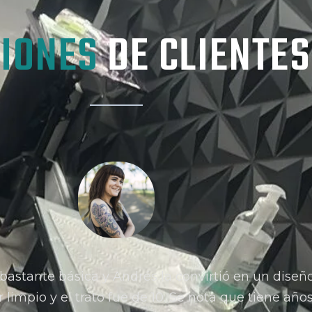
NIONES
DE CLIENTES
a bastante básica y Andrés la convirtió en un dise
 limpio y el trato fue de 10. Se nota que tiene año