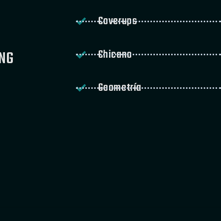
Coverups
Chicano
NG
Geometría