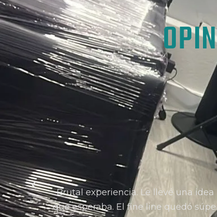
OPI
Brutal experiencia. Le llevé una ide
que esperaba. El fine line quedó súper